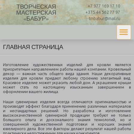
ТВОРЧЕСКАЯ
+7 977 169 17 10
МАСТЕРСКАЯ
+375 44 562 77 97
«БАБУР»
tmbabur@mail.ru
ГЛАВНАЯ СТРАНИЦА
Изготовление художественных изделий для кровли является
приоритетным направлением работы нашей компании. Кровельный
декор — важная часть общего вида здания. Наши декоративные
изделия для кровли придают любому строению элегантный вид.
Красивое изделие может украсить любой дом. А украшение крыши
может стать по настоящему изысканным завершением в
оформлении вашего жилища.
Наши сувенирные изделия всегда отличаются оригинальностью и
производят эффект благодаря применению различных материалов
и нестандартных решений. Но разработка и изготовление
высококачественной сувенирной продукции требуют не только
большого опыта и досконального знания технологий, но и
совершенной художественной подготовки и хороших знаний
ювелирного дела. Все эти факторы делают результат нашей работы
практически недостижимым для наших конкурентов.